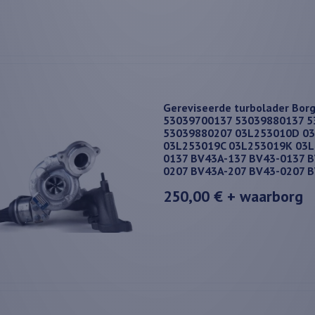
Gereviseerde turbolader Bor
53039700137 53039880137 5
53039880207 03L253010D 0
03L253019C 03L253019K 03L
0137 BV43A-137 BV43-0137 B
0207 BV43A-207 BV43-0207 
250,00 €
+ waarborg