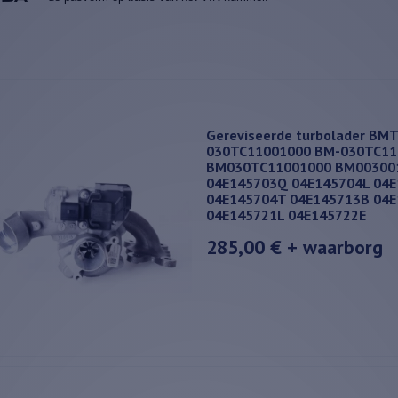
Gereviseerde turbolader BM
030TC11001000 BM-030TC11
BM030TC11001000 BM00300
04E145703Q 04E145704L 04
04E145704T 04E145713B 04
04E145721L 04E145722E
285,00 €
+ waarborg