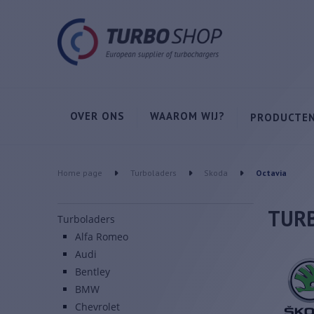
OVER ONS
WAAROM WIJ?
PRODUCTE
Home page
Turboladers
Skoda
Octavia
TURB
Turboladers
Alfa Romeo
Audi
Bentley
BMW
Chevrolet