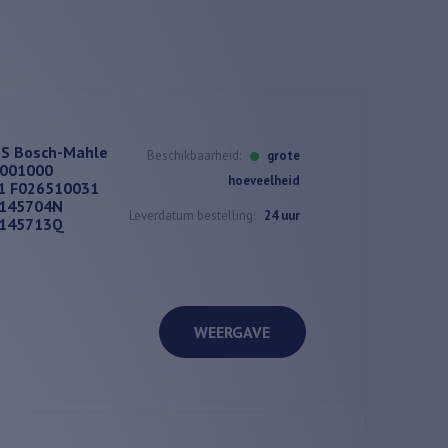
TS Bosch-Mahle
Beschikbaarheid:
grote
001000
hoeveelheid
1 F026510031
E145704N
Leverdatum bestelling:
24 uur
E145713Q
WEERGAVE