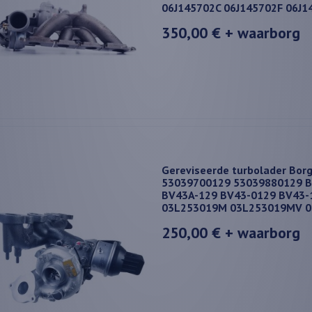
06J145702C 06J145702F 06J
350,00 €
+ waarborg
Gereviseerde turbolader Bor
53039700129 53039880129 
BV43A-129 BV43-0129 BV43-
03L253019M 03L253019MV 
250,00 €
+ waarborg