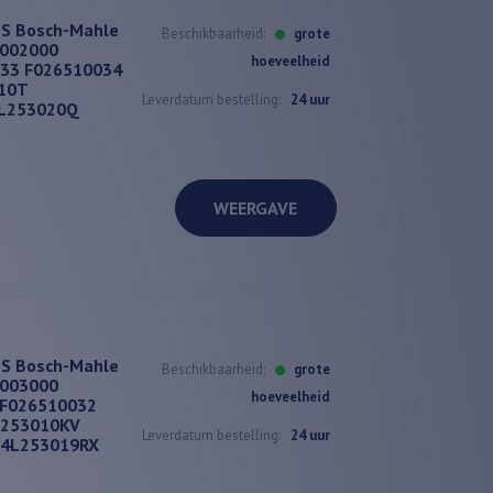
TS Bosch-Mahle
Beschikbaarheid:
grote
002000
hoeveelheid
33 F026510034
10T
Leverdatum bestelling:
24 uur
4L253020Q
WEERGAVE
TS Bosch-Mahle
Beschikbaarheid:
grote
003000
hoeveelheid
F026510032
L253010KV
Leverdatum bestelling:
24 uur
04L253019RX