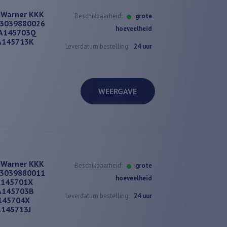
gWarner KKK
Beschikbaarheid:
grote
53039880026
hoeveelheid
6A145703Q
A145713K
Leverdatum bestelling:
24 uur
WEERGAVE
gWarner KKK
Beschikbaarheid:
grote
53039880011
hoeveelheid
A145701X
A145703B
Leverdatum bestelling:
24 uur
145704X
A145713J