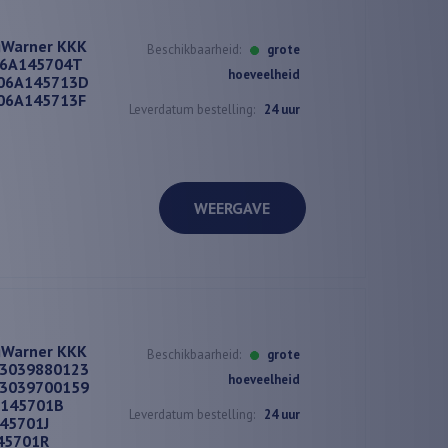
gWarner KKK
Beschikbaarheid:
grote
06A145704T
hoeveelheid
06A145713D
06A145713F
Leverdatum bestelling:
24 uur
WEERGAVE
gWarner KKK
Beschikbaarheid:
grote
53039880123
hoeveelheid
53039700159
J145701B
Leverdatum bestelling:
24 uur
45701J
45701R