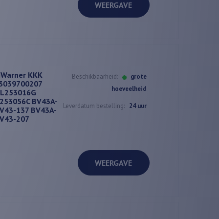
WEERGAVE
gWarner KKK
Beschikbaarheid:
grote
3039700207
hoeveelheid
3L253016G
253056C BV43A-
Leverdatum bestelling:
24 uur
V43-137 BV43A-
BV43-207
WEERGAVE