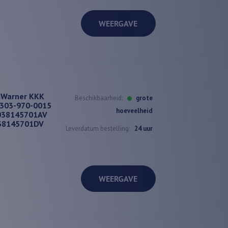
WEERGAVE
gWarner KKK
Beschikbaarheid:
grote
303-970-0015
hoeveelheid
038145701AV
38145701DV
Leverdatum bestelling:
24 uur
WEERGAVE