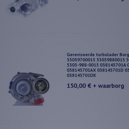
Gereviseerde turbolader Bor
53039700015 53039880015 5
5303-988-0015 038145701A 
038145701AX 038145701D 0
038145701DX
150,00 €
+ waarborg