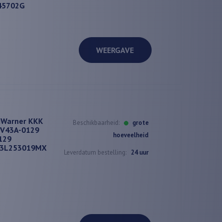
145702G
WEERGAVE
gWarner KKK
Beschikbaarheid:
grote
BV43A-0129
hoeveelheid
129
03L253019MX
Leverdatum bestelling:
24 uur