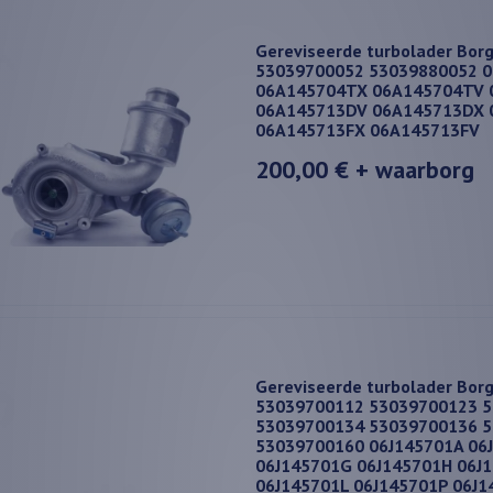
Gereviseerde turbolader Bor
53039700052 53039880052 
06A145704TX 06A145704TV 
06A145713DV 06A145713DX 
06A145713FX 06A145713FV
200,00 €
+ waarborg
Gereviseerde turbolader Bor
53039700112 53039700123 
53039700134 53039700136 
53039700160 06J145701A 06
06J145701G 06J145701H 06J1
06J145701L 06J145701P 06J1