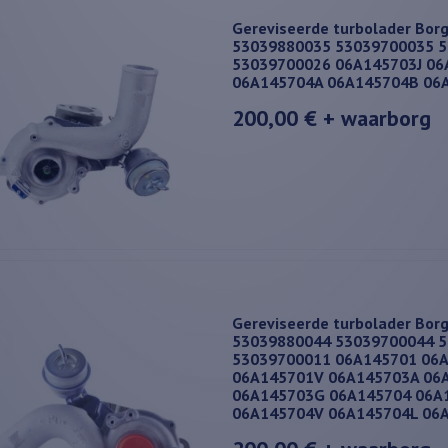
Gereviseerde turbolader Bor
53039880035 53039700035 
53039700026 06A145703J 0
06A145704A 06A145704B 06
200,00 €
+ waarborg
Gereviseerde turbolader Bor
53039880044 53039700044 
53039700011 06A145701 06
06A145701V 06A145703A 06
06A145703G 06A145704 06A
06A145704V 06A145704L 06