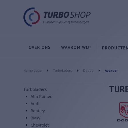
OVER ONS
WAAROM WIJ?
PRODUCTE
Home page
Turboladers
Dodge
Avenger
TUR
Turboladers
Alfa Romeo
Audi
Bentley
BMW
Chevrolet