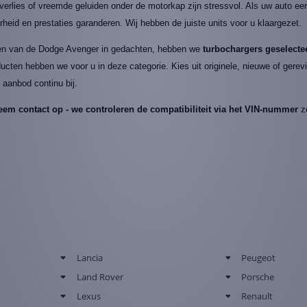
rlies of vreemde geluiden onder de motorkap zijn stressvol. Als uw auto ee
heid en prestaties garanderen. Wij hebben de juiste units voor u klaargezet.
en van de Dodge Avenger in gedachten, hebben we
turbochargers geselectee
ucten hebben we voor u in deze categorie. Kies uit originele, nieuwe of gere
aanbod continu bij.
eem contact op - we controleren de compatibiliteit via het VIN-nummer
zo
Lancia
Peugeot
Land Rover
Porsche
Lexus
Renault