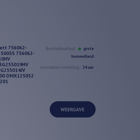
rett 756062-
Beschikbaarheid:
grote
-5003S 756062-
hoeveelheid
10HV
03G253019HV
Leverdatum bestelling:
24 uur
3G253014JV
100 DMX125032
201
WEERGAVE