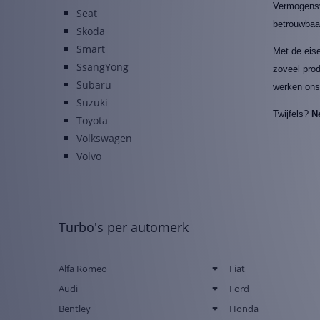
Vermogensve
Seat
betrouwbaar
Skoda
Smart
Met de eis
SsangYong
zoveel prod
Subaru
werken ons 
Suzuki
Twijfels?
N
Toyota
Volkswagen
Volvo
Turbo's per automerk
Alfa Romeo
Fiat
Audi
Ford
Bentley
Honda