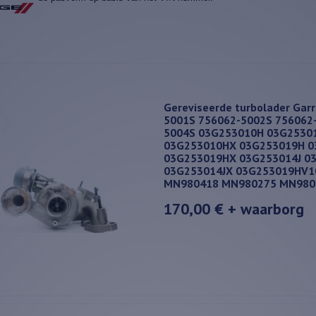
Gereviseerde turbolader Gar
5001S 756062-5002S 756062
5004S 03G253010H 03G2530
03G253010HX 03G253019H 
03G253019HX 03G253014J 0
03G253014JX 03G253019HV
MN980418 MN980275 MN980
170,00 €
+ waarborg