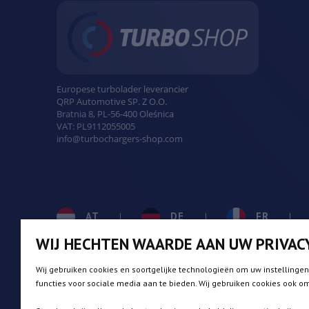
Europese turbolader leverancier
QRP Automotive SP. Z O.O.
Bratnia 8
,
PL
-
56-400
Oleśnica
VAT:
PL9112055005
info@turbochargers-shop.com
AT
DE
FR
WIJ HECHTEN WAARDE AAN UW PRIVAC
BE
DK
IE
Wij gebruiken cookies en soortgelijke technologieën om uw instellinge
functies voor sociale media aan te bieden. Wij gebruiken cookies ook o
CZ
ES
IT