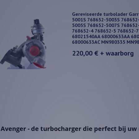
Gereviseerde turbolader Gar
5001S 768652-5003S 768652
5005S 768652-5007S 768652
768652-4 768652-5 768652-
68021540AA 68000633AA 68
68000633AC MN980335 MN9
220,00 €
+ waarborg
Avenger - de turbocharger die perfect bij uw