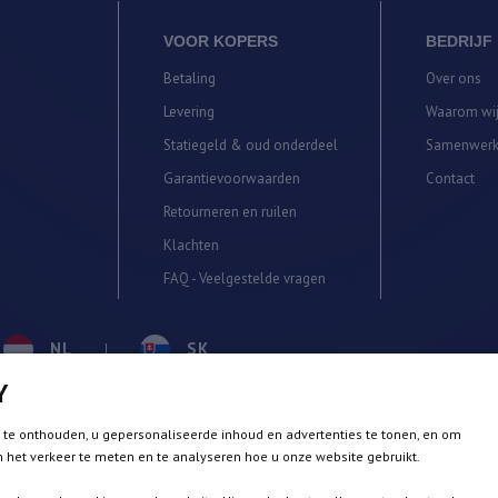
VOOR KOPERS
BEDRIJF
Betaling
Over ons
Levering
Waarom wij
Statiegeld & oud onderdeel
Samenwerk
Garantievoorwaarden
Contact
Retourneren en ruilen
Klachten
FAQ - Veelgestelde vragen
NL
SK
Y
PL
EN
n te onthouden, u gepersonaliseerde inhoud en advertenties te tonen, en om
INSTAGR
m het verkeer te meten en te analyseren hoe u onze website gebruikt.
SE