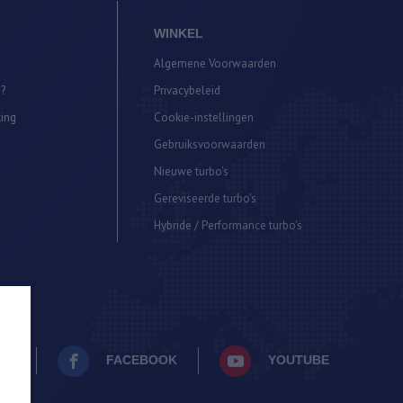
WINKEL
Algemene Voorwaarden
?
Privacybeleid
ing
Cookie-instellingen
Gebruiksvoorwaarden
Nieuwe turbo's
Gereviseerde turbo's
Hybride / Performance turbo's
AM
FACEBOOK
YOUTUBE