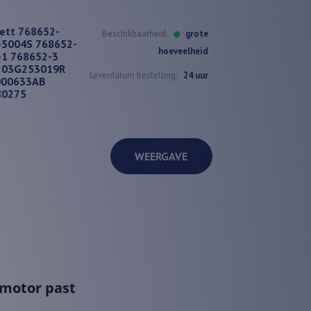
rett 768652-
Beschikbaarheid:
grote
-5004S 768652-
hoeveelheid
-1 768652-3
7 03G253019R
Leverdatum bestelling:
24 uur
000633AB
80275
WEERGAVE
 motor past