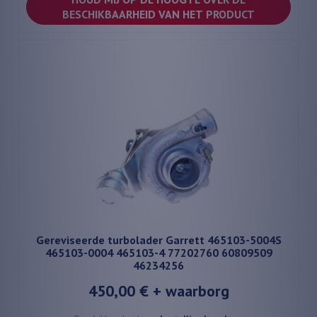
BESCHIKBAARHEID VAN HET PRODUCT
Gereviseerde turbolader Garrett 465103-5004S
465103-0004 465103-4 77202760 60809509
46234256
450,00 €
+ waarborg