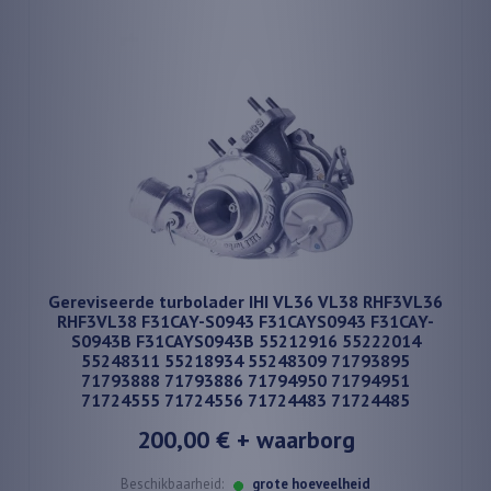
Gereviseerde turbolader IHI VL36 VL38 RHF3VL36
RHF3VL38 F31CAY-S0943 F31CAYS0943 F31CAY-
S0943B F31CAYS0943B 55212916 55222014
55248311 55218934 55248309 71793895
71793888 71793886 71794950 71794951
71724555 71724556 71724483 71724485
200,00 €
+ waarborg
Beschikbaarheid:
grote hoeveelheid