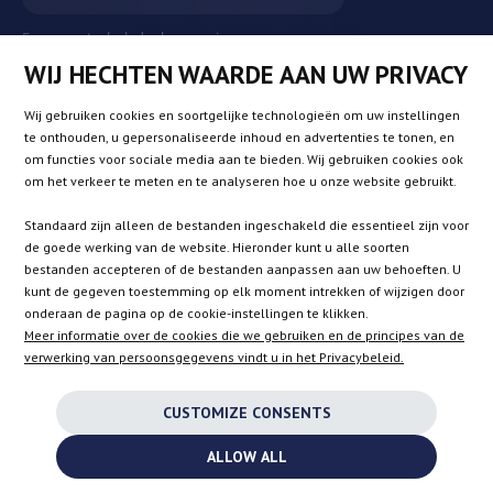
Europese turbolader leverancier
QRP Automotive SP. Z O.O.
WIJ HECHTEN WAARDE AAN UW PRIVACY
Bratnia 8
,
PL
-
56-400
Oleśnica
VAT:
PL9112055005
Wij gebruiken cookies en soortgelijke technologieën om uw instellingen
info@turbochargers-shop.com
te onthouden, u gepersonaliseerde inhoud en advertenties te tonen, en
om functies voor sociale media aan te bieden. Wij gebruiken cookies ook
om het verkeer te meten en te analyseren hoe u onze website gebruikt.
VOOR KOPERS
Standaard zijn alleen de bestanden ingeschakeld die essentieel zijn voor
de goede werking van de website. Hieronder kunt u alle soorten
BEDRIJF
bestanden accepteren of de bestanden aanpassen aan uw behoeften. U
kunt de gegeven toestemming op elk moment intrekken of wijzigen door
onderaan de pagina op de cookie-instellingen te klikken.
Meer informatie over de cookies die we gebruiken en de principes van de
WINKEL
verwerking van persoonsgegevens vindt u in het Privacybeleid.
CUSTOMIZE CONSENTS
AT
DE
FR
NL
ALLOW ALL