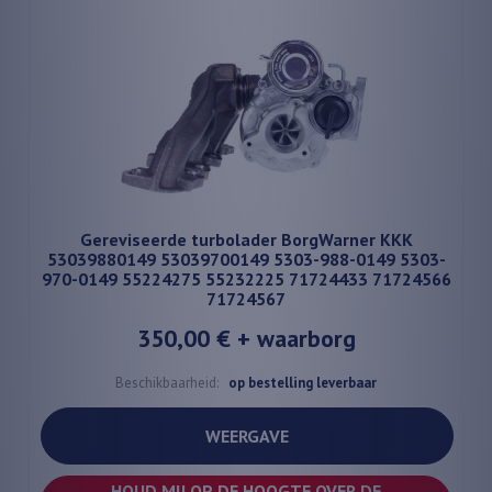
Gereviseerde turbolader BorgWarner KKK
53039880149 53039700149 5303-988-0149 5303-
970-0149 55224275 55232225 71724433 71724566
71724567
350,00 €
+ waarborg
Beschikbaarheid:
op bestelling leverbaar
WEERGAVE
HOUD MIJ OP DE HOOGTE OVER DE