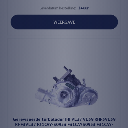
Leverdatum bestelling:
24 uur
WEERGAVE
Gereviseerde turbolader IHI VL37 VL39 RHF3VL39
RHF3VL37 F31CAY-S0953 F31CAYS0953 F31CAY-