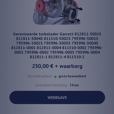
Gereviseerde turbolader Garrett 812811-5001S
812811-5004S 811310-5002S 793996-5001S
793996-5002S 793996-5003S 793996-5004S
812811-0001 812811-0004 811310-0002 793996-
0001 793996-0002 793996-0003 793996-0004
812811-1 812811-4 811310-2
250,00 €
+ waarborg
Beschikbaarheid:
grote hoeveelheid
Leverdatum bestelling:
24 uur
WEERGAVE