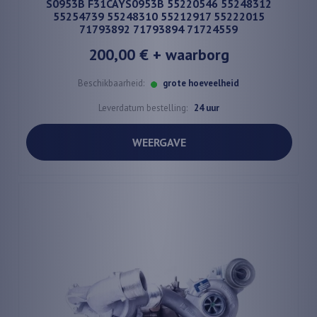
S0953B F31CAYS0953B 55220546 55248312
55254739 55248310 55212917 55222015
71793892 71793894 71724559
200,00 €
+ waarborg
Beschikbaarheid:
grote hoeveelheid
Leverdatum bestelling:
24 uur
WEERGAVE