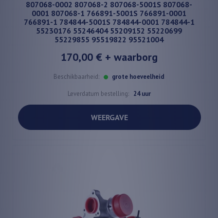
807068-0002 807068-2 807068-5001S 807068-
0001 807068-1 766891-5001S 766891-0001
766891-1 784844-5001S 784844-0001 784844-1
55230176 55246404 55209152 55220699
55229855 95519822 95521004
170,00 €
+ waarborg
Beschikbaarheid:
grote hoeveelheid
Leverdatum bestelling:
24 uur
WEERGAVE