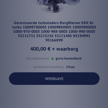
Gereviseerde turboladers BorgWarner KKK Bi-
turbo 10009700005 10009880005 10009900005
1000-970-0005 1000-988-0005 1000-990-0005
55211731 55215256 55221443 93194991
93166899
400,00 €
+ waarborg
Beschikbaarheid:
grote hoeveelheid
Leverdatum bestelling:
24 uur
WEERGAVE