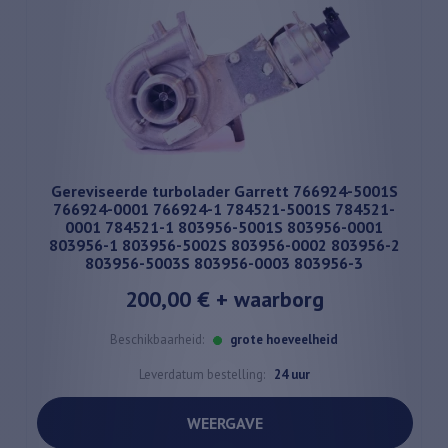
Gereviseerde turbolader Garrett 766924-5001S
766924-0001 766924-1 784521-5001S 784521-
0001 784521-1 803956-5001S 803956-0001
803956-1 803956-5002S 803956-0002 803956-2
803956-5003S 803956-0003 803956-3
200,00 €
+ waarborg
Beschikbaarheid:
grote hoeveelheid
Leverdatum bestelling:
24 uur
WEERGAVE