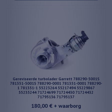
Gereviseerde turbolader Garrett 788290-5001S
781351-5001S 788290-0001 781351-0001 788290-
1 781351-1 55223264 55217494 55229867
55235244 71724699 71724430 71724432
71795136 71795137
180,00 €
+ waarborg