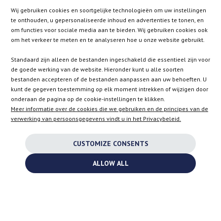
Wij gebruiken cookies en soortgelijke technologieën om uw instellingen
te onthouden, u gepersonaliseerde inhoud en advertenties te tonen, en
CZ
ES
IT
SE
om functies voor sociale media aan te bieden. Wij gebruiken cookies ook
om het verkeer te meten en te analyseren hoe u onze website gebruikt.
Standaard zijn alleen de bestanden ingeschakeld die essentieel zijn voor
SK
de goede werking van de website. Hieronder kunt u alle soorten
bestanden accepteren of de bestanden aanpassen aan uw behoeften. U
kunt de gegeven toestemming op elk moment intrekken of wijzigen door
EN
onderaan de pagina op de cookie-instellingen te klikken.
Meer informatie over de cookies die we gebruiken en de principes van de
verwerking van persoonsgegevens vindt u in het Privacybeleid.
INSTAGRAM
CUSTOMIZE CONSENTS
FACEBOOK
ALLOW ALL
YOUTUBE