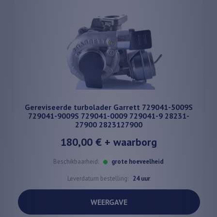
Gereviseerde turbolader Garrett 729041-5009S
729041-9009S 729041-0009 729041-9 28231-
27900 2823127900
180,00 €
+ waarborg
Beschikbaarheid:
grote hoeveelheid
Leverdatum bestelling:
24 uur
WEERGAVE