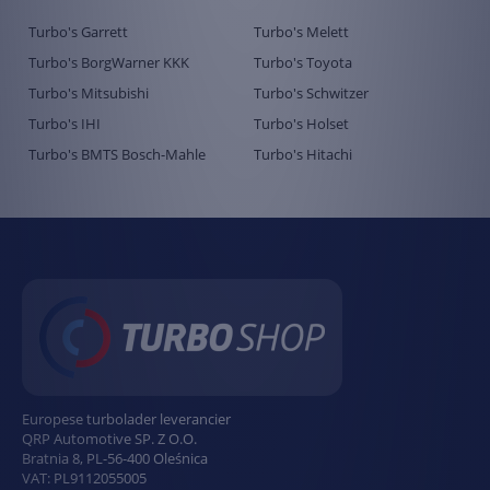
Turbo's Garrett
Turbo's Melett
Turbo's BorgWarner KKK
Turbo's Toyota
Turbo's Mitsubishi
Turbo's Schwitzer
Turbo's IHI
Turbo's Holset
Turbo's BMTS Bosch-Mahle
Turbo's Hitachi
Europese turbolader leverancier
QRP Automotive SP. Z O.O.
Bratnia 8
,
PL
-
56-400
Oleśnica
VAT:
PL9112055005