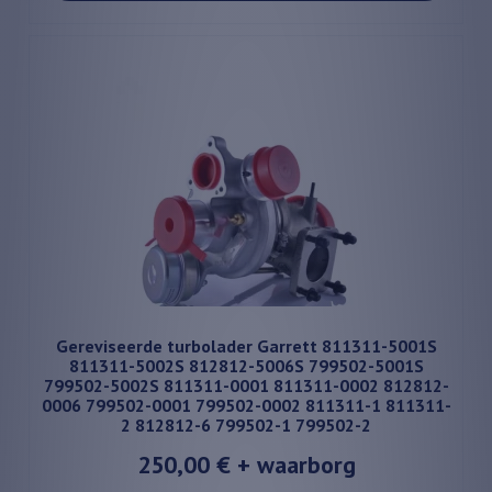
Gereviseerde turbolader Garrett 811311-5001S
811311-5002S 812812-5006S 799502-5001S
799502-5002S 811311-0001 811311-0002 812812-
0006 799502-0001 799502-0002 811311-1 811311-
2 812812-6 799502-1 799502-2
250,00 €
+ waarborg