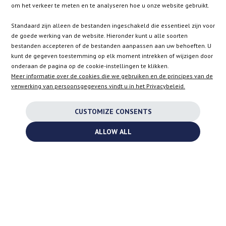
om het verkeer te meten en te analyseren hoe u onze website gebruikt.
Standaard zijn alleen de bestanden ingeschakeld die essentieel zijn voor
SK
de goede werking van de website. Hieronder kunt u alle soorten
bestanden accepteren of de bestanden aanpassen aan uw behoeften. U
kunt de gegeven toestemming op elk moment intrekken of wijzigen door
EN
onderaan de pagina op de cookie-instellingen te klikken.
Meer informatie over de cookies die we gebruiken en de principes van de
verwerking van persoonsgegevens vindt u in het Privacybeleid.
INSTAGRAM
CUSTOMIZE CONSENTS
FACEBOOK
ALLOW ALL
YOUTUBE
2026 ©
TURBOCHARGES-SHOP.COM