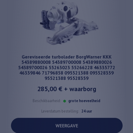
Gereviseerde turbolader BorgWarner KKK
54389880008 54389700008 54389880026
54389700026 55263023 55266228 46335772
46339846 71796858 095521388 095528359
95521388 95528359
285,00 €
+ waarborg
Beschikbaarheid:
grote hoeveelheid
Leverdatum bestelling:
24 uur
WEERGAVE