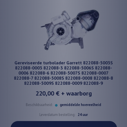
Gereviseerde turbolader Garrett 822088-5003S
822088-0003 822088-3 822088-5006S 822088-
0006 822088-6 822088-5007S 822088-0007
822088-7 822088-5008S 822088-0008 822088-8
822088-5009S 822088-0009 822088-9
220,00 €
+ waarborg
Beschikbaarheid:
gemiddelde hoeveelheid
Leverdatum bestelling:
24 uur