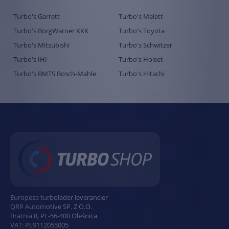
Turbo's Garrett
Turbo's Melett
Turbo's BorgWarner KKK
Turbo's Toyota
Turbo's Mitsubishi
Turbo's Schwitzer
Turbo's IHI
Turbo's Holset
Turbo's BMTS Bosch-Mahle
Turbo's Hitachi
Europese turbolader leverancier
QRP Automotive SP. Z O.O.
Bratnia 8
,
PL
-
56-400
Oleśnica
VAT:
PL9112055005