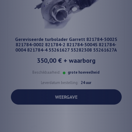
Gereviseerde turbolader Garrett 821784-5002S
821784-0002 821784-2 821784-5004S 821784-
0004 821784-4 55261627 55282308 55261627A
350,00 €
+ waarborg
Beschikbaarheid:
grote hoeveelheid
Leverdatum bestelling:
24 uur
WEERGAVE