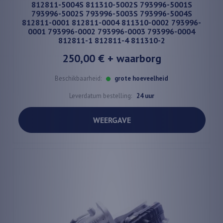
812811-5004S 811310-5002S 793996-5001S
793996-5002S 793996-5003S 793996-5004S
812811-0001 812811-0004 811310-0002 793996-
0001 793996-0002 793996-0003 793996-0004
812811-1 812811-4 811310-2
250,00 €
+ waarborg
Beschikbaarheid:
grote hoeveelheid
Leverdatum bestelling:
24 uur
WEERGAVE