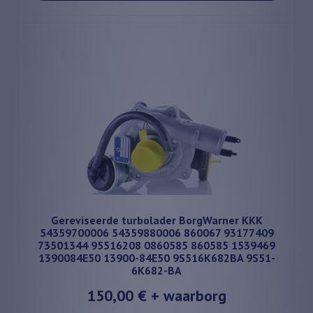
Gereviseerde turbolader BorgWarner KKK
54359700006 54359880006 860067 93177409
73501344 95516208 0860585 860585 1539469
1390084E50 13900-84E50 9S516K682BA 9S51-
6K682-BA
150,00 €
+ waarborg