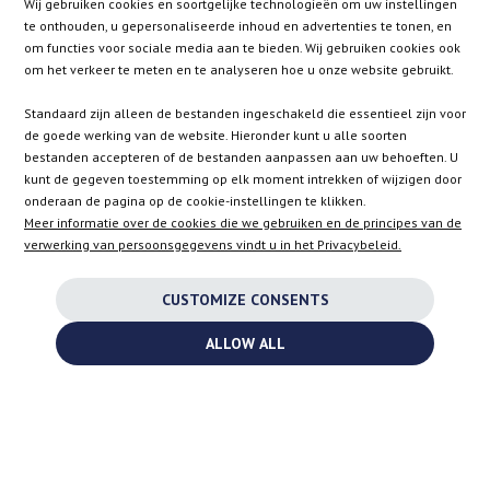
Wij gebruiken cookies en soortgelijke technologieën om uw instellingen
WINKEL
te onthouden, u gepersonaliseerde inhoud en advertenties te tonen, en
om functies voor sociale media aan te bieden. Wij gebruiken cookies ook
om het verkeer te meten en te analyseren hoe u onze website gebruikt.
AT
DE
FR
NL
Standaard zijn alleen de bestanden ingeschakeld die essentieel zijn voor
de goede werking van de website. Hieronder kunt u alle soorten
bestanden accepteren of de bestanden aanpassen aan uw behoeften. U
kunt de gegeven toestemming op elk moment intrekken of wijzigen door
BE
DK
IE
PL
onderaan de pagina op de cookie-instellingen te klikken.
Meer informatie over de cookies die we gebruiken en de principes van de
verwerking van persoonsgegevens vindt u in het Privacybeleid.
CZ
ES
IT
SE
CUSTOMIZE CONSENTS
SK
ALLOW ALL
EN
INSTAGRAM