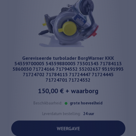
Gereviseerde turbolader BorgWarner KKK
54359700005 54359880005 73501343 71784113
5860030 71724166 71794552 55202637 93191993
71724702 71784115 71724447 71724445
71724701 71724552
150,00 €
+ waarborg
Beschikbaarheid:
grote hoeveelheid
Leverdatum bestelling:
24 uur
WEERGAVE