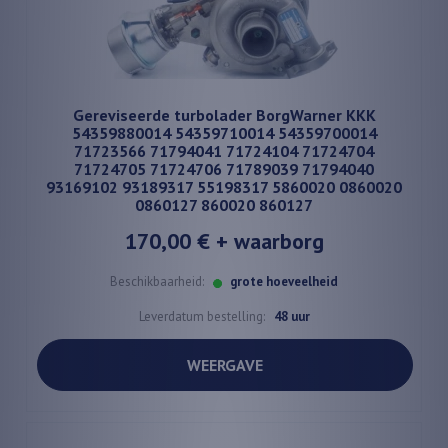
Gereviseerde turbolader BorgWarner KKK
54359880014 54359710014 54359700014
71723566 71794041 71724104 71724704
71724705 71724706 71789039 71794040
93169102 93189317 55198317 5860020 0860020
0860127 860020 860127
170,00 €
+ waarborg
Beschikbaarheid:
grote hoeveelheid
Leverdatum bestelling:
48 uur
WEERGAVE