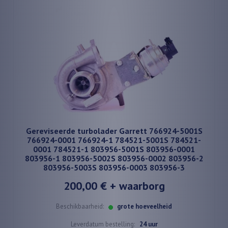
Gereviseerde turbolader Garrett 766924-5001S
766924-0001 766924-1 784521-5001S 784521-
0001 784521-1 803956-5001S 803956-0001
803956-1 803956-5002S 803956-0002 803956-2
803956-5003S 803956-0003 803956-3
200,00 €
+ waarborg
Beschikbaarheid:
grote hoeveelheid
Leverdatum bestelling:
24 uur