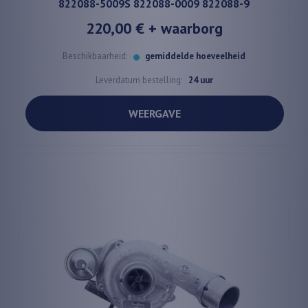
822088-5009S 822088-0009 822088-9
220,00 €
+ waarborg
Beschikbaarheid:
gemiddelde hoeveelheid
Leverdatum bestelling:
24 uur
WEERGAVE