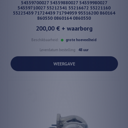
54359700027 54359880027 54359980027
54359710027 55212341 55216672 55221160
55225439 71724439 71794959 95516200 860164
860550 0860164 0860550
200,00 €
+ waarborg
Beschikbaarheid:
grote hoeveelheid
Leverdatum bestelling:
48 uur
WEERGAVE