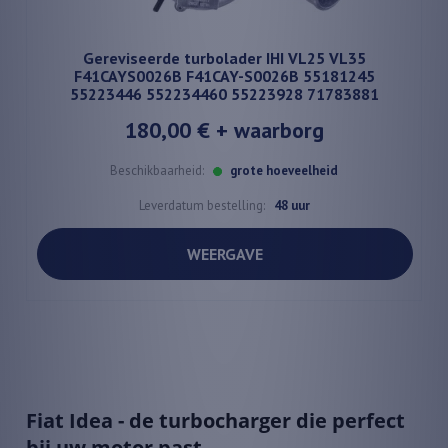
Gereviseerde turbolader IHI VL25 VL35
F41CAYS0026B F41CAY-S0026B 55181245
55223446 552234460 55223928 71783881
180,00 €
+ waarborg
Beschikbaarheid:
grote hoeveelheid
Leverdatum bestelling:
48 uur
WEERGAVE
Fiat Idea - de turbocharger die perfect
bij uw motor past