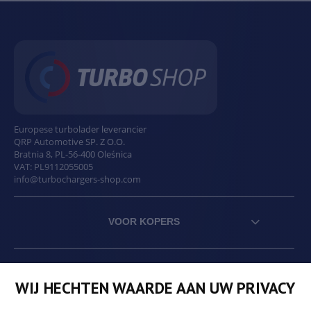
Europese turbolader leverancier
QRP Automotive SP. Z O.O.
Bratnia 8
,
PL
-
56-400
Oleśnica
VAT:
PL9112055005
info@turbochargers-shop.com
VOOR KOPERS
BEDRIJF
WIJ HECHTEN WAARDE AAN UW PRIVACY