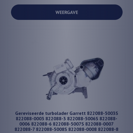
WEERGAVE
Gereviseerde turbolader Garrett 822088-5003S
822088-0003 822088-3 822088-5006S 822088-
0006 822088-6 822088-5007S 822088-0007
822088-7 822088-5008S 822088-0008 822088-8